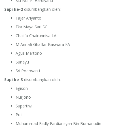
Siti Nur P. Hardiyanti
Sapi ke-2
disumbangkan oleh:
Fajar Ariyanto
Eka Maya Sari SC
Chalifa Chairunnisa LA
M Annafi Ghaffar Baswara FA
Agus Martono
Sunayu
Sri Poerwanti
Sapi ke-3
disumbangkan oleh:
Egison
Nurjono
Supartiwi
Puji
Muhammad Fadly Fardiansyah Bin Burhanudin