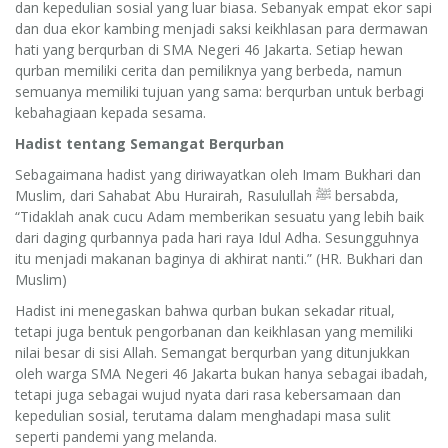
dan kepedulian sosial yang luar biasa. Sebanyak empat ekor sapi
dan dua ekor kambing menjadi saksi keikhlasan para dermawan
hati yang berqurban di SMA Negeri 46 Jakarta. Setiap hewan
qurban memiliki cerita dan pemiliknya yang berbeda, namun
semuanya memiliki tujuan yang sama: berqurban untuk berbagi
kebahagiaan kepada sesama.
Hadist tentang Semangat Berqurban
Sebagaimana hadist yang diriwayatkan oleh Imam Bukhari dan
Muslim, dari Sahabat Abu Hurairah, Rasulullah ﷺ bersabda,
“Tidaklah anak cucu Adam memberikan sesuatu yang lebih baik
dari daging qurbannya pada hari raya Idul Adha. Sesungguhnya
itu menjadi makanan baginya di akhirat nanti.” (HR. Bukhari dan
Muslim)
Hadist ini menegaskan bahwa qurban bukan sekadar ritual,
tetapi juga bentuk pengorbanan dan keikhlasan yang memiliki
nilai besar di sisi Allah. Semangat berqurban yang ditunjukkan
oleh warga SMA Negeri 46 Jakarta bukan hanya sebagai ibadah,
tetapi juga sebagai wujud nyata dari rasa kebersamaan dan
kepedulian sosial, terutama dalam menghadapi masa sulit
seperti pandemi yang melanda.