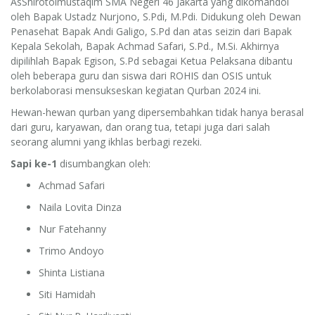
AsShirotolmustaqim SMA Negeri 46 Jakarta yang dikomandoi
oleh Bapak Ustadz Nurjono, S.Pdi, M.Pdi. Didukung oleh Dewan
Penasehat Bapak Andi Galigo, S.Pd dan atas seizin dari Bapak
Kepala Sekolah, Bapak Achmad Safari, S.Pd., M.Si. Akhirnya
dipilihlah Bapak Egison, S.Pd sebagai Ketua Pelaksana dibantu
oleh beberapa guru dan siswa dari ROHIS dan OSIS untuk
berkolaborasi mensukseskan kegiatan Qurban 2024 ini.
Hewan-hewan qurban yang dipersembahkan tidak hanya berasal
dari guru, karyawan, dan orang tua, tetapi juga dari salah
seorang alumni yang ikhlas berbagi rezeki.
Sapi ke-1
disumbangkan oleh:
Achmad Safari
Naila Lovita Dinza
Nur Fatehanny
Trimo Andoyo
Shinta Listiana
Siti Hamidah