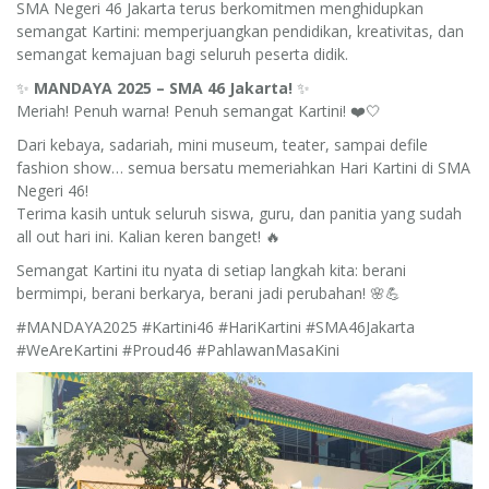
SMA Negeri 46 Jakarta terus berkomitmen menghidupkan
semangat Kartini: memperjuangkan pendidikan, kreativitas, dan
semangat kemajuan bagi seluruh peserta didik.
✨
MANDAYA 2025 – SMA 46 Jakarta!
✨
Meriah! Penuh warna! Penuh semangat Kartini! ❤️🤍
Dari kebaya, sadariah, mini museum, teater, sampai defile
fashion show… semua bersatu memeriahkan Hari Kartini di SMA
Negeri 46!
Terima kasih untuk seluruh siswa, guru, dan panitia yang sudah
all out hari ini. Kalian keren banget! 🔥
Semangat Kartini itu nyata di setiap langkah kita: berani
bermimpi, berani berkarya, berani jadi perubahan! 🌸💪
#MANDAYA2025 #Kartini46 #HariKartini #SMA46Jakarta
#WeAreKartini #Proud46 #PahlawanMasaKini