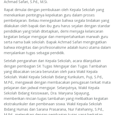
Achmad Safari, S.Pd., M.Si.
Rapat dimulai dengan pembukaan oleh Kepala Sekolah yang
menekankan pentingnya kepekatan guru dalam proses
pembelajaran. Beliau menegaskan bahwa segala tindakan yang
dilakukan oleh bapak dan ibu guru harus sejalan dengan standar
pendidikan yang telah ditetapkan, demi menjaga kelancaran
kegiatan belajar mengajar dan mempertahankan marwah guru
serta nama baik sekolah. Bapak Achmad Safari mengingatkan
bahwa integritas dan profesionalisme adalah kunci utama dalam
menjalankan tugas sebagai pendidik.
Setelah pengarahan dari Kepala Sekolah, acara dilanjutkan
dengan pembagian SK Tugas Mengajar dan Tugas Tambahan
yang dibacakan secara berurutan oleh para Wakil Kepala
Sekolah. Wakil Kepala Sekolah Bidang Kurikulum, Puji, S.Pd.,
M.Pd., mengawali dengan membacakan penugasan terkait mata
pelajaran dan jadwal mengajar. Selanjutnya, Wakil Kepala
Sekolah Bidang Kesiswaan, Dra. Maryana Sipayung,
memberikan rincian tugas tambahan yang melibatkan kegiatan
ekstrakurikuler dan pembinaan siswa. Wakil Kepala Sekolah
Bidang Humas dan Sarana Prasarana, Nur Fatehanny, S.Pd.,
M.Pd., melengkapi dengan pembagian tugas yang berkaitan