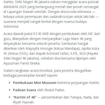
Kartini, SMA Negeri 46 Jakarta sukses menggelar acara puncak
MANDAYA 2025
yang berlangsung meriah dan penuh semangat
di Lapangan Bawah sekolah. Dengan dresscode istimewa —
kebaya untuk perempuan dan sadariah/sorjan untuk laki-laki —
suasana menjadi sangat kental dengan nuansa budaya
Indonesia.
Acara diawali pukul 07.45 WIB dengan pembukaan oleh MC dari
guru, dilanjutkan dengan menyanyikan Lagu Mars 46 yang
dinyanyikan bersama seluruh peserta. Sambutan hangat
diberikan oleh Maysyifa Imoogie (Ketua Mandaya), Aprilia Azira
M. (Ketua OSIS), dan Bapak Achmad Safari, S.Pd., M.Si (Kepala
SMA Negeri 46 Jakarta), sebelum doa bersama dipimpin oleh
Ayyuzman Farrel Elreika.
Dalam rangkaian acara tersebut, para peserta disuguhkan
berbagai penampilan kreatif seperti:
Pembukaan Mini Museum
bertema perjuangan Kartini.
Paduan Suara
oleh Ekskul Padus.
“Kartini of 46”
— persembahan dari Tanaya, Nada, dan
Riyah Hasnah.