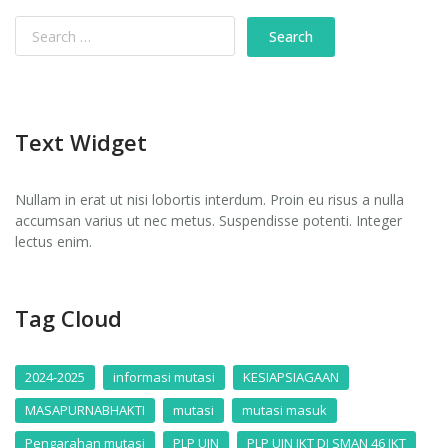
Text Widget
Nullam in erat ut nisi lobortis interdum. Proin eu risus a nulla
accumsan varius ut nec metus. Suspendisse potenti. Integer
lectus enim.
Tag Cloud
2024-2025
informasi mutasi
KESIAPSIAGAAN
MASAPURNABHAKTI
mutasi
mutasi masuk
Pengarahan mutasi
PLP UIN
PLP UIN JKT DI SMAN 46 JKT