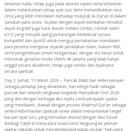
lantunan nada, tetapi juga pada akurasi tajwid serta kefasihan
dalam melantunkan setiap ayat suci demi menumbuhkan rasa
cinta yang lebih mendalam terhadap mukjizat Al-Qur’an di dalam
sanubari para siswa. Sejalan dengan aspek keindahan tersebut,
aspek kognitif juga turut diasah melalui Cerdas Cermat Islam
(CCI) yang menjadi ajang pertarungan intelektual secara
kompetitif dan sportif untuk menguji pemahaman mendalam
para peserta mengenai sejarah peradaban Islam, hukum fikih,
serta pengetahuan umum keagamaan, dengan visi besar untuk
mencetak generasi muda SMAN 46 Jakarta yang tidak hanya
unggul secara akademis, tetapi juga cerdas dan bijaksana
secara spiritual.
Day 3: Jumat, 13 Maret 2026 – Puncak Bakti dan Kebersamaan
Sebagai penutup yang dinantikan, hari ketiga hadir sebagai
puncak dari seluruh rangkaian kegiatan Ramadhan Fest 2026
yang diisi dengan berbagai aksi nyata serta perayaan syukur
yang mendalam, diawali dengan prosesi Khatmul Qur’an sebagai
simbol keberhasilan spiritual siswa dalam menuntaskan target
bacaan ayat suci, yang kemudian disusul dengan Aksi Sosial
Berbagi Takjil di mana para siswa turun langsung ke jalanan
sekitar sekolah untuk mengimplementasikan slogan “Hati yang