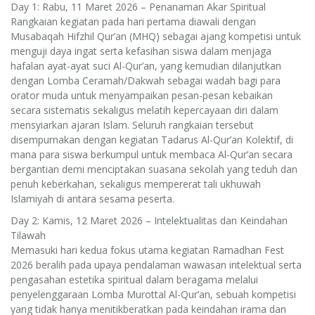
Day 1: Rabu, 11 Maret 2026 – Penanaman Akar Spiritual
Rangkaian kegiatan pada hari pertama diawali dengan
Musabaqah Hifzhil Qur’an (MHQ) sebagai ajang kompetisi untuk
menguji daya ingat serta kefasihan siswa dalam menjaga
hafalan ayat-ayat suci Al-Qur’an, yang kemudian dilanjutkan
dengan Lomba Ceramah/Dakwah sebagai wadah bagi para
orator muda untuk menyampaikan pesan-pesan kebaikan
secara sistematis sekaligus melatih kepercayaan diri dalam
mensyiarkan ajaran Islam. Seluruh rangkaian tersebut
disempurnakan dengan kegiatan Tadarus Al-Qur’an Kolektif, di
mana para siswa berkumpul untuk membaca Al-Qur’an secara
bergantian demi menciptakan suasana sekolah yang teduh dan
penuh keberkahan, sekaligus mempererat tali ukhuwah
Islamiyah di antara sesama peserta.
Day 2: Kamis, 12 Maret 2026 – Intelektualitas dan Keindahan
Tilawah
Memasuki hari kedua fokus utama kegiatan Ramadhan Fest
2026 beralih pada upaya pendalaman wawasan intelektual serta
pengasahan estetika spiritual dalam beragama melalui
penyelenggaraan Lomba Murottal Al-Qur’an, sebuah kompetisi
yang tidak hanya menitikberatkan pada keindahan irama dan