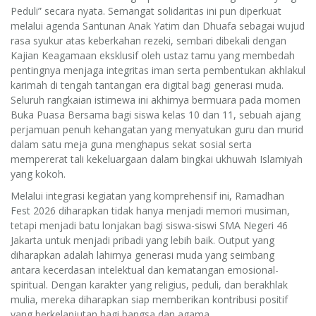
Peduli” secara nyata. Semangat solidaritas ini pun diperkuat
melalui agenda Santunan Anak Yatim dan Dhuafa sebagai wujud
rasa syukur atas keberkahan rezeki, sembari dibekali dengan
Kajian Keagamaan eksklusif oleh ustaz tamu yang membedah
pentingnya menjaga integritas iman serta pembentukan akhlakul
karimah di tengah tantangan era digital bagi generasi muda.
Seluruh rangkaian istimewa ini akhirnya bermuara pada momen
Buka Puasa Bersama bagi siswa kelas 10 dan 11, sebuah ajang
perjamuan penuh kehangatan yang menyatukan guru dan murid
dalam satu meja guna menghapus sekat sosial serta
mempererat tali kekeluargaan dalam bingkai ukhuwah Islamiyah
yang kokoh.
Melalui integrasi kegiatan yang komprehensif ini, Ramadhan
Fest 2026 diharapkan tidak hanya menjadi memori musiman,
tetapi menjadi batu lonjakan bagi siswa-siswi SMA Negeri 46
Jakarta untuk menjadi pribadi yang lebih baik. Output yang
diharapkan adalah lahirnya generasi muda yang seimbang
antara kecerdasan intelektual dan kematangan emosional-
spiritual. Dengan karakter yang religius, peduli, dan berakhlak
mulia, mereka diharapkan siap memberikan kontribusi positif
yang berkelanjutan bagi bangsa dan agama.