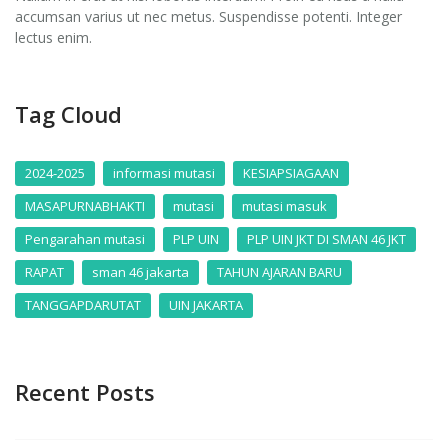
accumsan varius ut nec metus. Suspendisse potenti. Integer
lectus enim.
Tag Cloud
2024-2025
informasi mutasi
KESIAPSIAGAAN
MASAPURNABHAKTI
mutasi
mutasi masuk
Pengarahan mutasi
PLP UIN
PLP UIN JKT DI SMAN 46 JKT
RAPAT
sman 46 jakarta
TAHUN AJARAN BARU
TANGGAPDARUTAT
UIN JAKARTA
Recent Posts