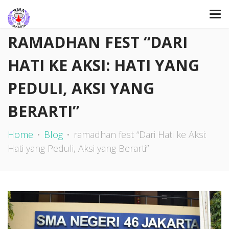
RAMADHAN FEST “DARI
HATI KE AKSI: HATI YANG
PEDULI, AKSI YANG
BERARTI”
Home
Blog
ramadhan fest “Dari Hati ke Aksi:
Hati yang Peduli, Aksi yang Berarti”