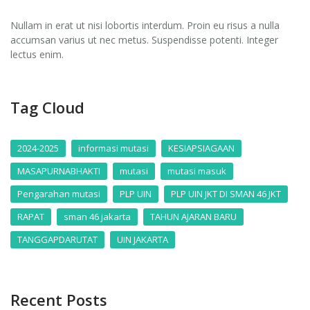
Nullam in erat ut nisi lobortis interdum. Proin eu risus a nulla
accumsan varius ut nec metus. Suspendisse potenti. Integer
lectus enim.
Tag Cloud
2024-2025
informasi mutasi
KESIAPSIAGAAN
MASAPURNABHAKTI
mutasi
mutasi masuk
Pengarahan mutasi
PLP UIN
PLP UIN JKT DI SMAN 46 JKT
RAPAT
sman 46 jakarta
TAHUN AJARAN BARU
TANGGAPDARUTAT
UIN JAKARTA
Recent Posts