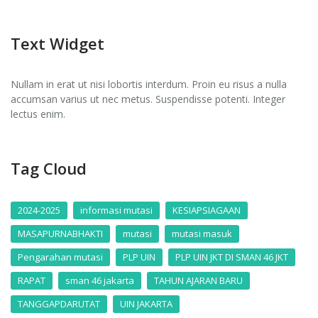
Text Widget
Nullam in erat ut nisi lobortis interdum. Proin eu risus a nulla
accumsan varius ut nec metus. Suspendisse potenti. Integer
lectus enim.
Tag Cloud
2024-2025
informasi mutasi
KESIAPSIAGAAN
MASAPURNABHAKTI
mutasi
mutasi masuk
Pengarahan mutasi
PLP UIN
PLP UIN JKT DI SMAN 46 JKT
RAPAT
sman 46 jakarta
TAHUN AJARAN BARU
TANGGAPDARUTAT
UIN JAKARTA